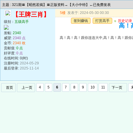
主题 : 321期〓【昭然若揭】〓正版资料→【大小中特】←已免费发表
5楼
发表于: 2024-05-30 00:30
【王牌三肖】
签到赚钱
打赏高手
u
历史记录
级别：
五级高手
高！
发帖:
2340
高！高！高！跟你连连大中,高！高！高！跟你
威望:
2340 点
金币:
2340 枚
贡献值:
0 点
好评度:
0 点
在线时间: 0(时)
注册时间:
2024-05-29
最后登录:
2025-11-14
4
5
6
7
8
9
10
11
首页
上一页
下一页